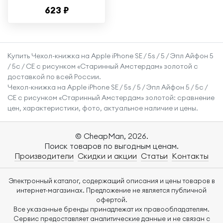
телефона Apple
623 ₽
iPhone 14 Pro /
Ударопрочный
чехол для
смартфона Эпл
Купить Чехол-книжка на Apple iPhone SE / 5s / 5 / Эпл Айфон 5
Айфон 14 Про с
/ 5с / СЕ с рисунком «Старинный Амстердам» золотой с
защитой углов /
доставкой по всей России.
Прозрачный
Чехол-книжка на Apple iPhone SE / 5s / 5 / Эпл Айфон 5 / 5с /
СЕ с рисунком «Старинный Амстердам» золотой: сравнение
цен, характеристики, фото, актуальное наличие и цены.
© CheapMan, 2026.
Поиск товаров по выгодным ценам.
Производители
Скидки и акции
Статьи
Контакты
Электронный каталог, содержащий описания и цены товаров в
интернет-магазинах. Предложение не является публичной
офертой.
Все указанные бренды принадлежат их правообладателям.
Сервис предоставляет аналитические данные и не связан с