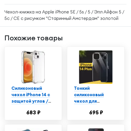
Чехол-книжка на Apple iPhone SE / 5s / 5 / Эпл Айфон 5 /
5с / СЕ с рисунком "Старинный Амстердам" золотой
Похожие товары
Силиконовый
Тонкий
чехол iPhone 14 с
силиконовый
защитой углов /
чехол для
Прозрачный чехол
смартфона Apple
683 ₽
695 ₽
на Айфон 14
iPhone 14 Plus /
Противоударный
чехол для