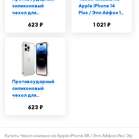
силиконовый
Apple iPhone 14
чехол для
Plus / Эпл Айфон 14
телефона Apple
Плюс с рисунком
623 ₽
1 021 ₽
iPhone 14 Plus /
"Красно-синяя
Ударопрочный
рыба" черный
чехол для
смартфона Эпл
Айфон 14 Плюс с
защитой углов /
Прозрачный
Противоударный
силиконовый
чехол для
телефона Apple
623 ₽
iPhone 14 Pro /
Ударопрочный
чехол для
смартфона Эпл
Купить Чехол-книжка на Apple iPhone XR / Эпл Айфон Икс Эр
Айфон 14 Про с