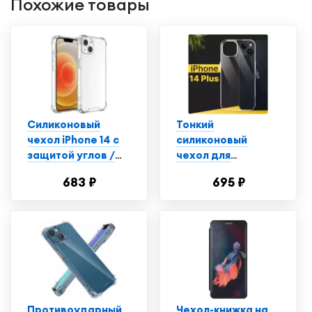
Похожие товары
Силиконовый
Тонкий
чехол iPhone 14 с
силиконовый
защитой углов /
чехол для
Прозрачный чехол
смартфона Apple
683 ₽
695 ₽
на Айфон 14
iPhone 14 Plus /
Противоударный
чехол для
телефона Эпл
Айфон 14 Плюс с
защитой от
прилипания /
Прозрачный
Противоударный
Чехол-книжка на