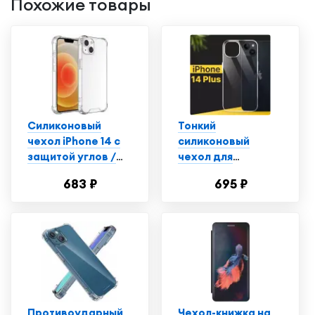
Похожие товары
Силиконовый
Тонкий
чехол iPhone 14 с
силиконовый
защитой углов /
чехол для
Прозрачный чехол
смартфона Apple
683 ₽
695 ₽
на Айфон 14
iPhone 14 Plus /
Противоударный
чехол для
телефона Эпл
Айфон 14 Плюс с
защитой от
прилипания /
Прозрачный
Противоударный
Чехол-книжка на