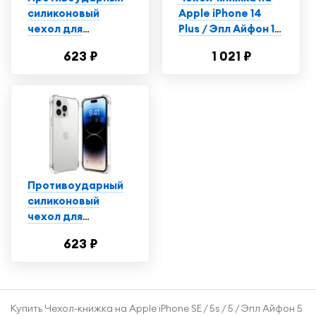
силиконовый
Apple iPhone 14
чехол для
Plus / Эпл Айфон 14
телефона Apple
Плюс с рисунком
623 ₽
1 021 ₽
iPhone 14 Plus /
"Красно-синяя
Ударопрочный
рыба" черный
чехол для
смартфона Эпл
Айфон 14 Плюс с
защитой углов /
Прозрачный
Противоударный
силиконовый
чехол для
телефона Apple
623 ₽
iPhone 14 Pro /
Ударопрочный
чехол для
смартфона Эпл
Купить Чехол-книжка на Apple iPhone SE / 5s / 5 / Эпл Айфон 5
Айфон 14 Про с