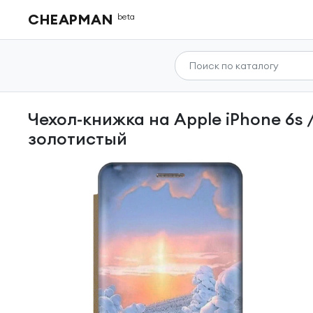
CHEAPMAN
beta
Чехол-книжка на Apple iPhone 6s / 6 / Эпл Айфон 6 / 6с с рисунком «Заснеженный лес»
золотистый