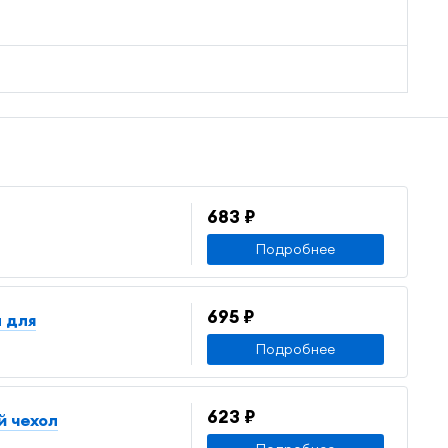
683 ₽
Подробнее
695 ₽
л для
Подробнее
623 ₽
й чехол