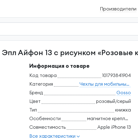
Производители
 / Эпл Айфон 13 с рисунком «Розовые
Информация о товаре
Код товара
101793841904
Категория
Чехлы для мобильных телефонов
Бренд
Gosso
Цвет
розовый/серый
Тип
книжка
Особенности
магнитное крепление, отделение для банковских карт, поддержка беспроводной зарядки, трансформация в подставку, ударопрочный
Совместимость
Apple iPhone 13
Все характеристики