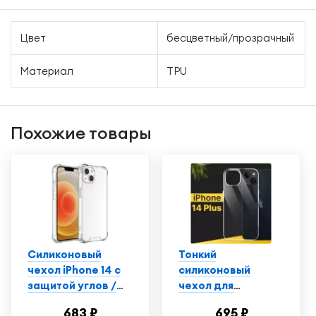
Цвет
бесцветный/прозрачный
Материал
TPU
Похожие товары
Силиконовый
Тонкий
чехол iPhone 14 с
силиконовый
защитой углов /
чехол для
Прозрачный чехол
смартфона Apple
683 ₽
695 ₽