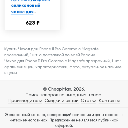
силиконовый
чехол для
телефона Apple
623 ₽
iPhone 14 Pro /
Ударопрочный
чехол для
смартфона Эпл
Купить Чехол для iPhone 11 Pro Commo с Magsafe
Айфон 14 Про с
прозрачный, 1 шт. с доставкой по всей России.
защитой углов /
Чехол для iPhone 11 Pro Commo с Magsafe прозрачный, 1 шт.:
Прозрачный
сравнение цен, характеристики, фото, актуальное наличие
и цены.
© CheapMan, 2026.
Поиск товаров по выгодным ценам.
Производители
Скидки и акции
Статьи
Контакты
Электронный каталог, содержащий описания и цены товаров в
интернет-магазинах. Предложение не является публичной
офертой.