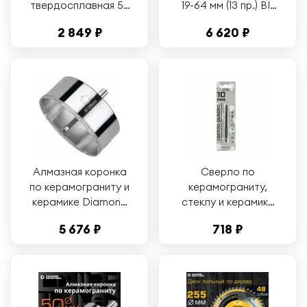
твердосплавная 50
19-64 мм (13 пр.) BI-
мм стандарт
Metal
2 849 ₽
6 620 ₽
HM/TCT Diamond
универсальный
Industrial
Diamond Industrial
Алмазная коронка
Сверло по
по керамограниту и
керамограниту,
керамике Diamond
стеклу и керамике
Industrial didcsc100
квадро 10 мм
5 676 ₽
718 ₽
Diamond Industrial