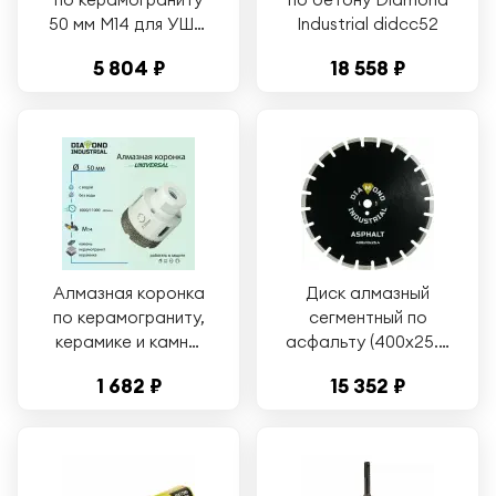
50 мм M14 для УШМ
Industrial didcc52
Diamond Industrial
5 804 ₽
18 558 ₽
DIDKVP50M14
Алмазная коронка
Диск алмазный
по керамограниту,
сегментный по
керамике и камню
асфальту (400х25.4
50 мм Universal
мм) Diamond
1 682 ₽
15 352 ₽
Diamond Industrial,
Industrial DIDA400
вакуумная пайка,
M14