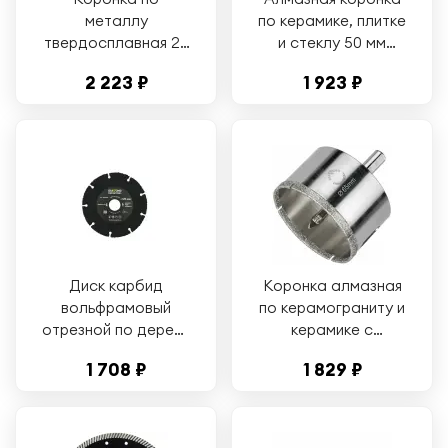
металлу
по керамике, плитке
твердосплавная 22
и стеклу 50 мм
мм усиленная
Diamond Industrial
2 223 ₽
1 923 ₽
HM/TCT Diamond
Industrial DIDTCT22
Диск карбид
Коронка алмазная
вольфрамовый
по керамограниту и
отрезной по дереву
керамике с
125 мм Woodcutter
центрирующим
1 708 ₽
1 829 ₽
Diamond Industrial
сверлом 65 мм
Diamond Industrial
DIDCSC065