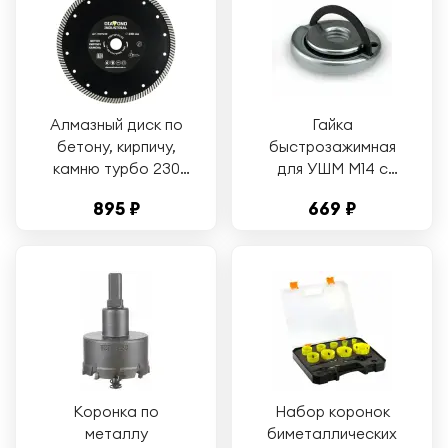
Алмазный диск по
Гайка
бетону, кирпичу,
быстрозажимная
камню турбо 230
для УШМ М14 с
мм Diamond
дужкой Hand FIX
895 ₽
669 ₽
Industrial
DIDM14HANDFIX
Diamond Industrial
Коронка по
Набор коронок
металлу
биметаллических