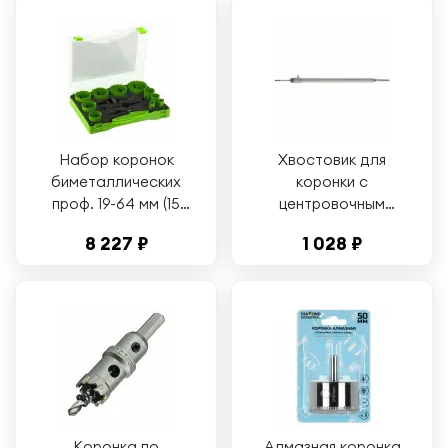
DIDCSC080
Набор коронок
Хвостовик для
биметаллических
коронки с
проф. 19-64 мм (15
центровочным
пр.) BIM HSS-Co 8%
сверлом SDS+, 400
8 227 ₽
1 028 ₽
универсальный
мм, М16 Diamond
Diamond Industrial
Industrial
DIDUDL16400
Коронка по
Алмазная коронка