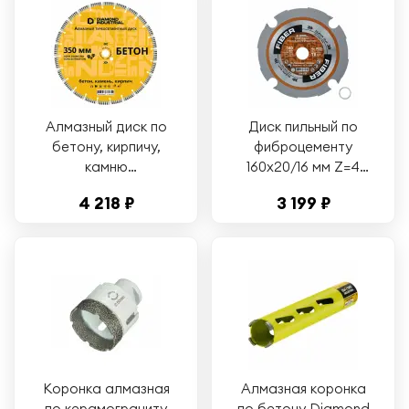
Алмазный диск по
Диск пильный по
бетону, кирпичу,
фиброцементу
камню
160х20/16 мм Z=4
турбосегментный
PCD TR12 FIBER
4 218 ₽
3 199 ₽
350 мм Diamond
Industrial
Коронка алмазная
Алмазная коронка
по керамограниту
по бетону Diamond