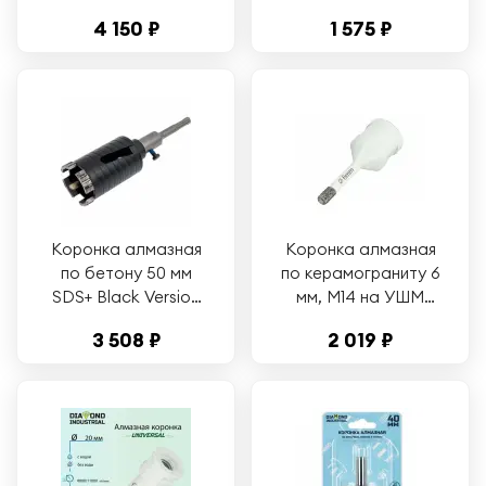
255x30/25.4 мм,
шт. Diamond
4 150 ₽
1 575 ₽
Z=100 TCG Diamond
Industrial
Industrial
DIDCSC014
DIDL255Z100
Коронка алмазная
Коронка алмазная
по бетону 50 мм
по керамограниту 6
SDS+ Black Version
мм, M14 на УШМ
Diamond Industrial
Diamond Industrial
3 508 ₽
2 019 ₽
DIDCC50BL
DIDKVP06M14