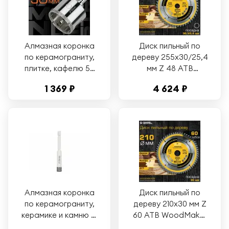
Алмазная коронка
Диск пильный по
по керамограниту,
дереву 255х30/25,4
плитке, кафелю 50
мм Z 48 АТВ
мм с центром
WoodMaker
1 369 ₽
4 624 ₽
Diamond Industrial
DIDD255Z48
Алмазная коронка
Диск пильный по
по керамограниту,
дереву 210х30 мм Z
керамике и камню 10
60 АТВ WoodMaker
мм Universal
DIDD210Z60