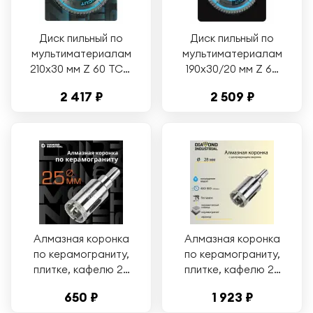
Диск пильный по
Диск пильный по
мультиматериалам
мультиматериалам
210х30 мм Z 60 TCG
190х30/20 мм Z 64
MultiCut
TCG MultiCut
2 417 ₽
2 509 ₽
DIDM210Z60
DIDM190Z64
Diamond Industrial
Diamond Industrial
Алмазная коронка
Алмазная коронка
по керамограниту,
по керамограниту,
плитке, кафелю 25
плитке, кафелю 28
мм с центром
мм с центром
650 ₽
1 923 ₽
Diamond Industrial
Diamond Industrial