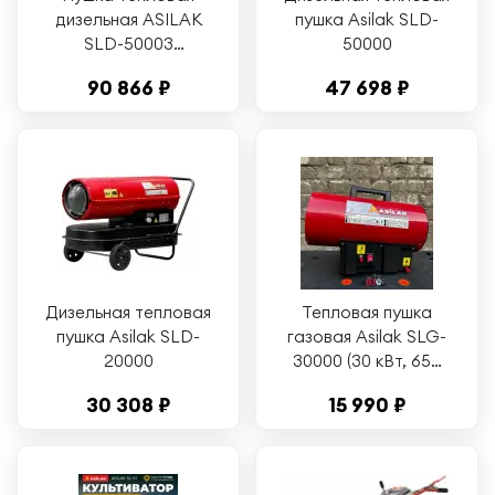
дизельная ASILAK
пушка Asilak SLD-
SLD-50003
50000
непрямой нагрев
90 866 ₽
47 698 ₽
(AS6312-7)
Дизельная тепловая
Тепловая пушка
пушка Asilak SLD-
газовая Asilak SLG-
20000
30000 (30 кВт, 650
куб. м/час) (AS6310-
30 308 ₽
15 990 ₽
3)