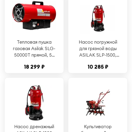
Тепловая пушка
Насос погружной
газовая Asilak SLG-
для грязной воды
50000T прямой, 50
ASILAK SLP-1500,
кВт, термостат,
1500 Вт, 15000 л/ч,
18 299 ₽
10 285 ₽
переносной
погружение до 6 м
(AS4410-1)
Насос дренажный
Культиватор