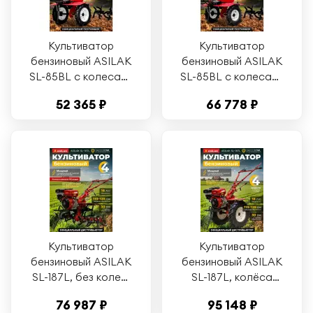
Культиватор
Культиватор
бензиновый ASILAK
бензиновый ASILAK
SL-85BL с колесами
SL-85BL с колесами
4.00-10 (AS2315-2)
4.00-8 (AS2315-1)
52 365 ₽
66 778 ₽
Культиватор
Культиватор
бензиновый ASILAK
бензиновый ASILAK
SL-187L, без колес,
SL-187L, колёса
18 л. с. (AS1556-1)
6.50-12, 18 л. с.
76 987 ₽
95 148 ₽
(AS1556-2)