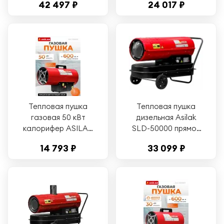
42 497 ₽
24 017 ₽
(AS6310-6)
Тепловая пушка
Тепловая пушка
газовая 50 кВт
дизельная Asilak
калорифер ASILAK
SLD-50000 прямой
SLG-50000 (AS6310-
(AS6312-3)
14 793 ₽
33 099 ₽
4)