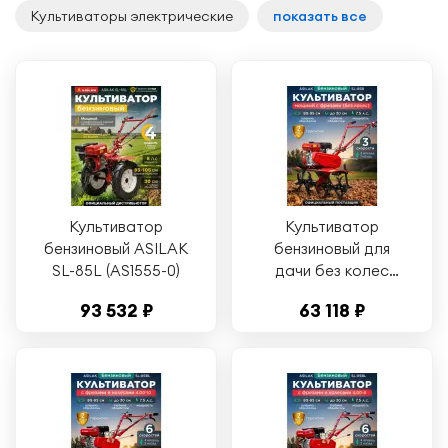
Культиваторы электрические
показать все
Культиватор
Культиватор
бензиновый ASILAK
бензиновый для
SL-85L (AS1555-0)
дачи без колес
ASILAK SL-85B
93 532 ₽
63 118 ₽
(AS1529-8)