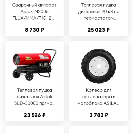
Сварочный аппарат
Тепловая пушка
Asilak M2005
дизельная 20 кВт с
FLUX/MMA/TIG, 230
термостатом
В, мощность 3,5 кВт
прямой нагрев
8 730 ₽
25 023 ₽
ASILAK SLD-20000
(AS6312-1)
Тепловая пушка
Колесо для
дизельная Asilak
культиватора и
SLD-30000 прямой
мотоблока ASILAK
(AS6312-2)
5,00 - 12 (SL-A8208)
23 526 ₽
3 783 ₽