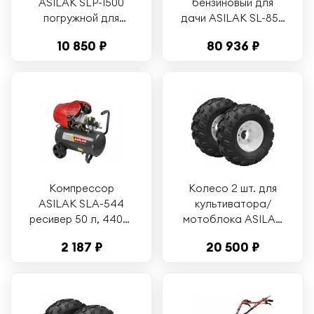
ASILAK SLP-1500
бензиновый для
погружной для
дачи ASILAK SL-85L
грязной воды
без колес (AS1555-
10 850 ₽
80 936 ₽
(AS4410-1)
9)
Компрессор
Колесо 2 шт. для
ASILAK SLA-544
культиватора/
ресивер 50 л, 440л/
мотоблока ASILAK
мин, коаксиальный,
19x7.00-8 (ASX5011-2)
2 187 ₽
20 500 ₽
8 бар, 2,2 кВт,