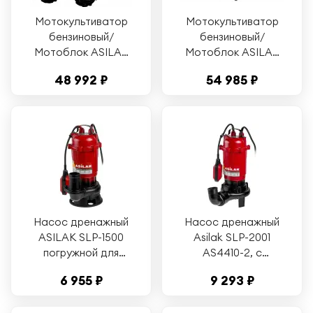
Мотокультиватор
Мотокультиватор
бензиновый/
бензиновый/
Мотоблок ASILAK
Мотоблок ASILAK
SL-85BL (арт.
SL-85BL без колес
48 992 ₽
54 985 ₽
AS2312-1) колёса
(AS2312-1)
4.00-10
Насос дренажный
Насос дренажный
ASILAK SLP-1500
Asilak SLP-2001
погружной для
AS4410-2, с
грязной воды
измельчителем, для
6 955 ₽
9 293 ₽
(AS4410-1)
грязной воды, 300
л/мин, 2000 Вт