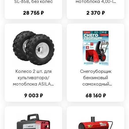
SL-85B, без колес
мотоблока 4,00-10
ASILAK, диаметр 40
28 755 ₽
2 370 ₽
см (SL-A8212)
Колесо 2 шт. для
Снегоуборщик
культиватора/
бензиновый
мотоблока ASILAK
самоходный
19x7.00-8 (ASX5011-2)
ASILAK SBG-756 (7
9 003 ₽
68 160 ₽
л. с, ширина уборки
56 см) (AS2311-1)