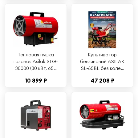
Тепловая пушка
Культиватор
газовая Asilak SLG-
бензиновый ASILAK
30000 (30 кВт, 650
SL-85BL без колес
куб. м/час) (AS6310-
5520 Вт (AS2312-1)
10 899 ₽
47 208 ₽
3)