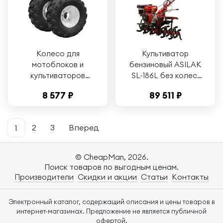
Колесо для
Культиватор
мотоблоков и
бензиновый ASILAK
культиваторов
SL-186L без колес,
ASILAK 19x7.00-8 2
18 л. с, ширина
8 577 ₽
89 511 ₽
штуки ASX5011-2
обработки 135 см
2
3
Вперед
1
© CheapMan, 2026.
Поиск товаров по выгодным ценам.
Производители
Скидки и акции
Статьи
Контакты
Электронный каталог, содержащий описания и цены товаров в
интернет-магазинах. Предложение не является публичной
офертой.