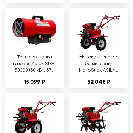
Тепловая пушка
Мотокультиватор
газовая Asilak SLG-
бензиновый/
50000 (50 кВт. 872
Мотоблок ASILAK
куб. м/час) (AS6310-
SL-85BL (арт.
15 099 ₽
62 048 ₽
4)
AS2312-1) колёса
4.00-8