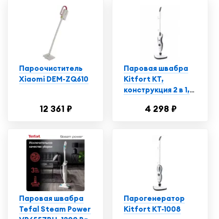
Пароочиститель
Паровая швабра
Xiaomi DEM-ZQ610
Kitfort КТ,
конструкция 2 в 1,
регулировка
12 361 ₽
4 298 ₽
подачи пара,
1500Вт
Паровая швабра
Парогенератор
Tefal Steam Power
Kitfort КТ-1008