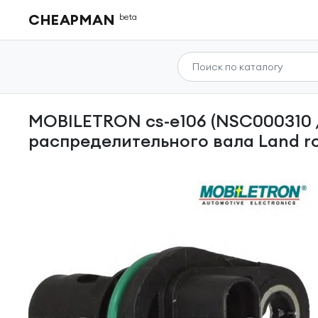
CHEAPMAN
beta
MOBILETRON cs-e106 (NSC000310 / NSC100610 / NSC100611) датчик положения
распределительного вала Land ro