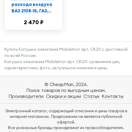
расхода воздуха
ВАЗ 2108-15, ГАЗ,
УАЗ Bosch
2 470 ₽
арт.0280218037
Купить Катушка зажигания Mobiletron арт. CK20 с доставкой
по всей России.
Катушка зажигания Mobiletron арт. CK20: сравнение цен,
характеристики, фото, актуальное наличие и цены.
© CheapMan, 2026.
Поиск товаров по выгодным ценам.
Производители
Скидки и акции
Статьи
Контакты
Электронный каталог, содержащий описания и цены товаров в
интернет-магазинах. Предложение не является публичной
офертой.
Все указанные бренды принадлежат их правообладателям.