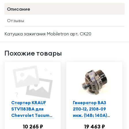
Описание
Отзывы
Катушка зажигания Mobiletron арт. CK20
Похожие товары
Стартер KRAUF
Генератор ВАЗ
STV1183BA для
2110-12, 2108-09
Chevrolet Tacuma,
инж. (14В; 140А)
Opel Astra, Vectra
(КЗАТЭ)
10 265 ₽
19 463 ₽
9402.3701С