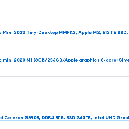
Mini 2023 Tiny-Desktop MMFK3, Apple M2, 512 ГБ SSD,
mini 2020 M1 (8GB/256GB/Apple graphics 8-core) Silv
l Celeron G5905, DDR4 8ГБ, SSD 240ГБ, Intel UHD Graph