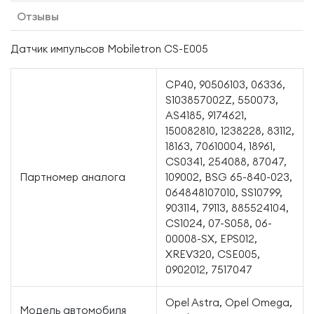
Отзывы
Датчик импульсов Mobiletron CS-E005
CP40, 90506103, 06336,
S103857002Z, 550073,
AS4185, 9174621,
150082810, 1238228, 83112,
18163, 70610004, 18961,
CS0341, 254088, 87047,
Партномер аналога
109002, BSG 65-840-023,
064848107010, SS10799,
903114, 79113, 885524104,
CS1024, 07-S058, 06-
00008-SX, EPS012,
XREV320, CSE005,
0902012, 7517047
Opel Astra, Opel Omega,
Модель автомобиля