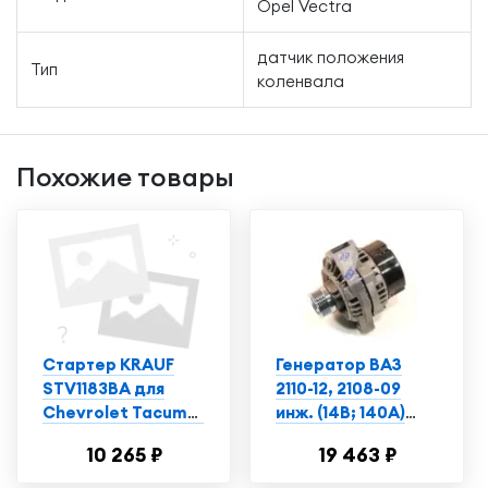
Opel Vectra
датчик положения
Тип
коленвала
Похожие товары
Стартер KRAUF
Генератор ВАЗ
STV1183BA для
2110-12, 2108-09
Chevrolet Tacuma,
инж. (14В; 140А)
Opel Astra, Vectra
(КЗАТЭ)
10 265 ₽
19 463 ₽
9402.3701С