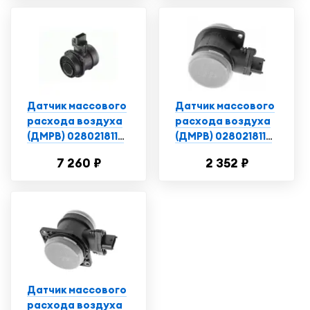
Датчик массового
Датчик массового
расхода воздуха
расхода воздуха
(ДМРВ) 0280218116
(ДМРВ) 0280218116
для LADA(ВАЗ)
на ВАЗ, Лада,
7 260 ₽
2 352 ₽
Kalina, Niva, Vega,
Chevrolet Niva,
Priora, Bogdan,
Priora, Kalina -
калина, приора
LADA арт. 0 280 218
3/2/13
116
Датчик массового
расхода воздуха