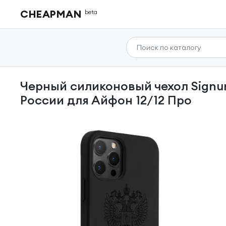
CHEAPMAN
beta
Черный силиконовый чехол SignumCase для iPhone 12/12 Pro Черный лаковый Герб
России для Айфон 12/12 Про