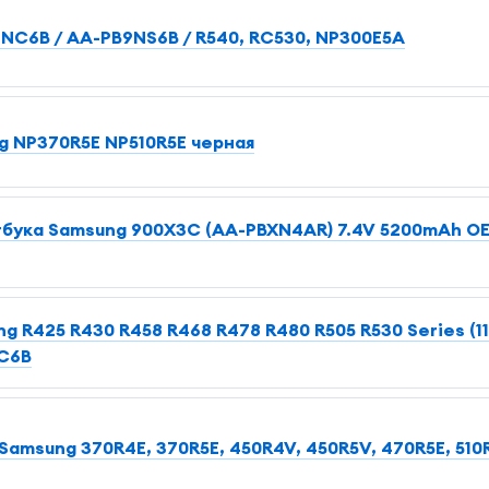
NC6B / AA-PB9NS6B / R540, RC530, NP300E5A
g NP370R5E NP510R5E черная
тбука Samsung 900X3C (AA-PBXN4AR) 7.4V 5200mAh O
 R425 R430 R458 R468 R478 R480 R505 R530 Series (11.
C6B
Samsung 370R4E, 370R5E, 450R4V, 450R5V, 470R5E, 510R