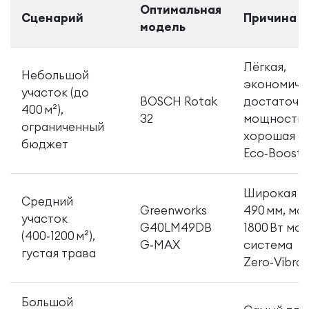
Оптимальная
Сценарий
Причина 
модель
Лёгкая,
Небольшой
экономичн
участок (до
BOSCH Rotak
достаточн
400 м²),
32
мощность,
ограниченный
хорошая с
бюджет
Eco‑Boost.
Широкая п
Средний
Greenworks
490 мм, м
участок
G40LM49DB
1800 Вт мот
(400‑1200 м²),
G‑MAX
система
густая трава
Zero‑Vibrat
Большой