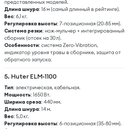
представленных моделей.
Длина шнура
: 16 м (самый длинный в рейтинге).
Вес
: 6,1 кг.
Регулировка высоты
: 7‑позиционная (20‑85 мм).
Система резки
: нож‑мульчер + интегрированный
сборник (отсек на 30 л).
Особенности
: система Zero‑Vibration,
индикатор уровня травы в сборнике, защита от
обратного запуска.
5. Huter ELM‑1100
Тип
: электрическая, кабельная.
Мощность
: 1650 Вт.
Ширина среза
: 440 мм.
Длина шнура
: 14 м.
Вес
: 5,0 кг.
Регулировка высоты
: 6‑позиционная (35‑80 мм).