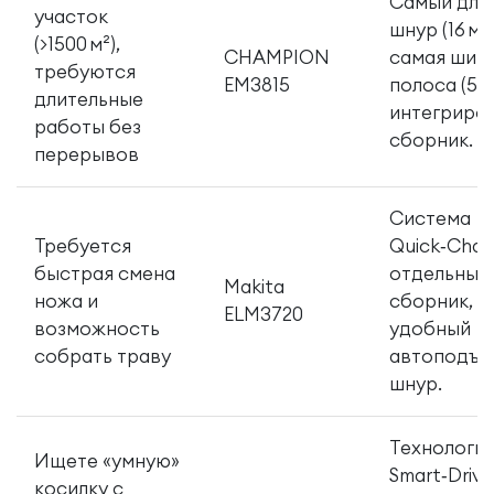
Самый дли
участок
шнур (16 м) 
(>1500 м²),
CHAMPION
самая шир
требуются
EM3815
полоса (500
длительные
интегриро
работы без
сборник.
перерывов
Система
Требуется
Quick‑Chan
быстрая смена
отдельный
Makita
ножа и
сборник,
ELM3720
возможность
удобный
собрать траву
автоподъе
шнур.
Технологи
Ищете «умную»
Smart‑Drive
косилку с